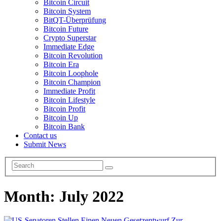
Bitcoin Circuit
Bitcoin System
BitQT-Überprüfung
Bitcoin Future
Crypto Superstar
Immediate Edge
Bitcoin Revolution
Bitcoin Era
Bitcoin Loophole
Bitcoin Champion
Immediate Profit
Bitcoin Lifestyle
Bitcoin Profit
Bitcoin Up
Bitcoin Bank
Contact us
Submit News
Month:
July 2022