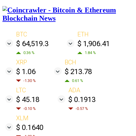
BTC
ETH
$ 64,519.3
$ 1,906.41
0.36 %
1.84 %
XRP
BCH
$ 1.06
$ 213.78
-1.30 %
0.61 %
LTC
ADA
$ 45.18
$ 0.1913
-0.10 %
-0.57 %
XLM
$ 0.1640