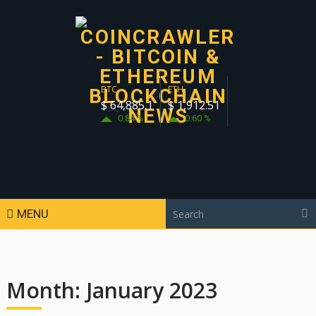
BTC
ETH
$ 64,885.1
$ 1,912.51
0.84 %
0.60 %
MENU
Month:
January 2023
KRYPTO-NACHRICHTEN