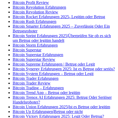
Bitcoin Profit Review
Bitcoin Revolution Erfahrungen
Bitcoin Revolution Review
Bitcoin Rocket Erfahrungen 2025- Legitim oder Betrug
Bitcoin Rush Erfahrungen
Bitcoin Smarter Erfahrungen 2025 – Zuverlässig Oder Ein
Betrugsroboter
Bitcoin Sprint Erfahrungen 2025|Überprüfen Sie ob es sich
um Betrug oder legitim handelt
Bitcoin Storm Erfahrungen
Bitcoin Superstar
Bitcoin Superstar Erfahrungen
Bitcoin Superstar Review
Bitcoin Supreme Erfahrungen | Betrug oder Legit
Bitcoin Synergy Erfahrungen 2025: Ist es Betrug oder seriös?
Bitcoin System Erfahrungen – Betrug oder Legit
Bitcoin Trader Erfahrungen
Bitcoin Trader Review
Bitcoin Trading – Erfahrungen
Bitcoin Trend App – Betrug oder legitim
Bitcoin Trenox AI Erfahrungen 2025: Betrug Oder Seriöser
Handelsroboter?
Bitcoin Union Erfahrungen 2025|Ist es Betrug oder legitim
Bitcoin Up Erfahrungen|Betrug oder nicht
Bitcoin Victory Erfahrungen 2025: Legit Oder Betrug?