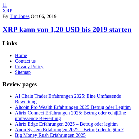
11
XRP
By
Tim Jones
Oct 06, 2019
XRP kann von 1,20 USD bis 2019 starten
Links
Home
Contact us
Privacy Policy
Sitemap
Review pages
AI Chain Trader Erfahrungen 2025: Eine Umfassende
Bewertung
Altcoin Pro Wealth Erfahrungen 2025-Betrug oder Legitim
Altrix Connect Erfahrungen 2025: Betrug oder echt|Eine
umfassende Bewertung
Altrix Edge Erfahrungen 2025 – Betrug oder legitim
Anon System Erfahrungen 2025 – Betrug oder legitim?
Big Money Rush Erfahrungen 2025