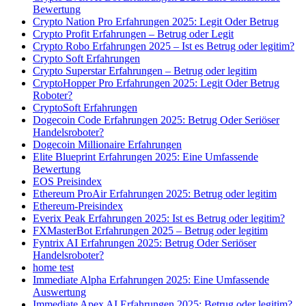
Bewertung
Crypto Nation Pro Erfahrungen 2025: Legit Oder Betrug
Crypto Profit Erfahrungen – Betrug oder Legit
Crypto Robo Erfahrungen 2025 – Ist es Betrug oder legitim?
Crypto Soft Erfahrungen
Crypto Superstar Erfahrungen – Betrug oder legitim
CryptoHopper Pro Erfahrungen 2025: Legit Oder Betrug
Roboter?
CryptoSoft Erfahrungen
Dogecoin Code Erfahrungen 2025: Betrug Oder Seriöser
Handelsroboter?
Dogecoin Millionaire Erfahrungen
Elite Blueprint Erfahrungen 2025: Eine Umfassende
Bewertung
EOS Preisindex
Ethereum ProAir Erfahrungen 2025: Betrug oder legitim
Ethereum-Preisindex
Everix Peak Erfahrungen 2025: Ist es Betrug oder legitim?
FXMasterBot Erfahrungen 2025 – Betrug oder legitim
Fyntrix AI Erfahrungen 2025: Betrug Oder Seriöser
Handelsroboter?
home test
Immediate Alpha Erfahrungen 2025: Eine Umfassende
Auswertung
Immediate Apex AI Erfahrungen 2025: Betrug oder legitim?