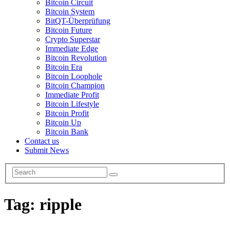
Bitcoin Circuit
Bitcoin System
BitQT-Überprüfung
Bitcoin Future
Crypto Superstar
Immediate Edge
Bitcoin Revolution
Bitcoin Era
Bitcoin Loophole
Bitcoin Champion
Immediate Profit
Bitcoin Lifestyle
Bitcoin Profit
Bitcoin Up
Bitcoin Bank
Contact us
Submit News
Tag:
ripple