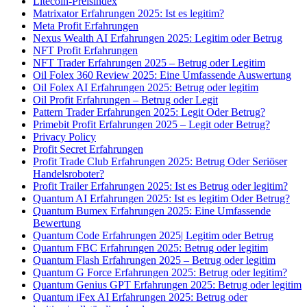
Litecoin-Preisindex
Matrixator Erfahrungen 2025: Ist es legitim?
Meta Profit Erfahrungen
Nexus Wealth AI Erfahrungen 2025: Legitim oder Betrug
NFT Profit Erfahrungen
NFT Trader Erfahrungen 2025 – Betrug oder Legitim
Oil Folex 360 Review 2025: Eine Umfassende Auswertung
Oil Folex AI Erfahrungen 2025: Betrug oder legitim
Oil Profit Erfahrungen – Betrug oder Legit
Pattern Trader Erfahrungen 2025: Legit Oder Betrug?
Primebit Profit Erfahrungen 2025 – Legit oder Betrug?
Privacy Policy
Profit Secret Erfahrungen
Profit Trade Club Erfahrungen 2025: Betrug Oder Seriöser
Handelsroboter?
Profit Trailer Erfahrungen 2025: Ist es Betrug oder legitim?
Quantum AI Erfahrungen 2025: Ist es legitim Oder Betrug?
Quantum Bumex Erfahrungen 2025: Eine Umfassende
Bewertung
Quantum Code Erfahrungen 2025| Legitim oder Betrug
Quantum FBC Erfahrungen 2025: Betrug oder legitim
Quantum Flash Erfahrungen 2025 – Betrug oder legitim
Quantum G Force Erfahrungen 2025: Betrug oder legitim?
Quantum Genius GPT Erfahrungen 2025: Betrug oder legitim
Quantum iFex AI Erfahrungen 2025: Betrug oder