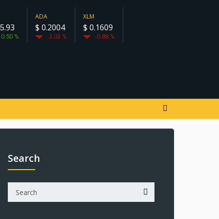
ADA
XLM
5.93
$ 0.2004
$ 0.1609
0.50 %
-3.03 %
-0.88 %
Search