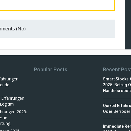
ments (No)
Popular Posts
Recent Pos
rfahrungen
Smart Stocks 
sende
2025: Betrug 
Handelsrobot
h Erfahrungen
Legitim
Quixbit Erfahr
ahrungen 2025:
Oder Seriöser
Eine
rtung
Immediate Re
ungen 2025 –