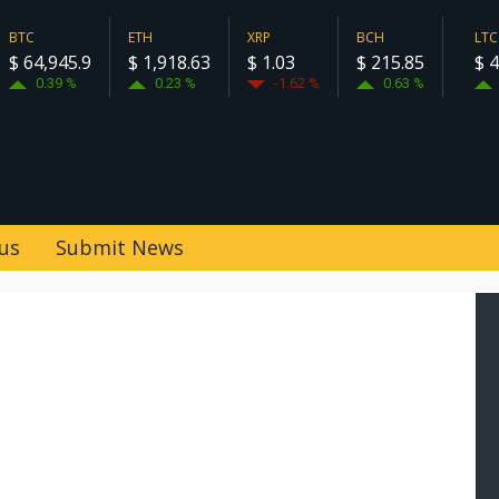
BTC
ETH
XRP
BCH
LTC
$ 64,945.9
$ 1,918.63
$ 1.03
$ 215.85
$ 4
0.39 %
0.23 %
-1.62 %
0.63 %
us
Submit News