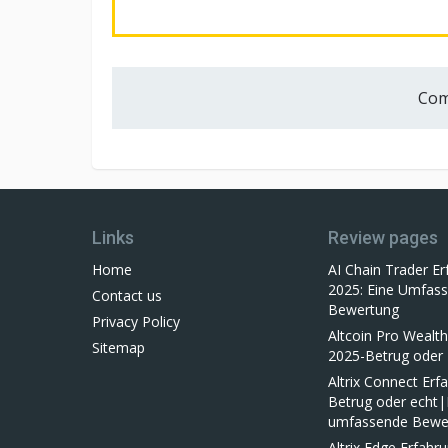
Com
Links
Review pages
Home
AI Chain Trader E
2025: Eine Umfas
Contact us
Bewertung
Privacy Policy
Altcoin Pro Wealt
Sitemap
2025-Betrug oder 
Altrix Connect Erf
Betrug oder echt|
umfassende Bewe
Altrix Edge Erfahr