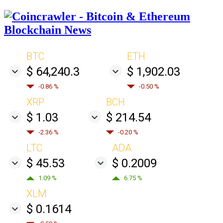
BTC
ETH
$ 64,240.3
$ 1,902.03
-0.86 %
-0.50 %
XRP
BCH
$ 1.03
$ 214.54
-2.36 %
-0.20 %
LTC
ADA
$ 45.53
$ 0.2009
1.09 %
6.75 %
XLM
$ 0.1614