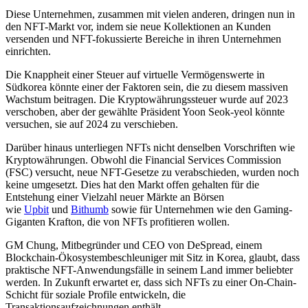
Diese Unternehmen, zusammen mit vielen anderen, dringen nun in
den NFT-Markt vor, indem sie neue Kollektionen an Kunden
versenden und NFT-fokussierte Bereiche in ihren Unternehmen
einrichten.
Die Knappheit einer Steuer auf virtuelle Vermögenswerte in
Südkorea könnte einer der Faktoren sein, die zu diesem massiven
Wachstum beitragen. Die Kryptowährungssteuer wurde auf 2023
verschoben, aber der gewählte Präsident Yoon Seok-yeol könnte
versuchen, sie auf 2024 zu verschieben.
Darüber hinaus unterliegen NFTs nicht denselben Vorschriften wie
Kryptowährungen. Obwohl die Financial Services Commission
(FSC) versucht, neue NFT-Gesetze zu verabschieden, wurden noch
keine umgesetzt. Dies hat den Markt offen gehalten für die
Entstehung einer Vielzahl neuer Märkte an Börsen
wie
Upbit
und
Bithumb
sowie für Unternehmen wie den Gaming-
Giganten Krafton, die von NFTs profitieren wollen.
GM Chung, Mitbegründer und CEO von DeSpread, einem
Blockchain-Ökosystembeschleuniger mit Sitz in Korea, glaubt, dass
praktische NFT-Anwendungsfälle in seinem Land immer beliebter
werden. In Zukunft erwartet er, dass sich NFTs zu einer On-Chain-
Schicht für soziale Profile entwickeln, die
Transaktionsaufzeichnungen enthält.