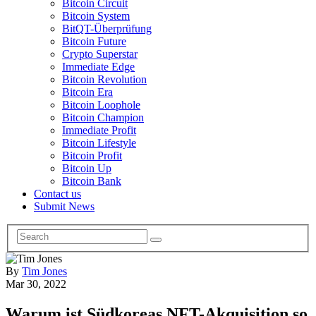
Bitcoin Circuit
Bitcoin System
BitQT-Überprüfung
Bitcoin Future
Crypto Superstar
Immediate Edge
Bitcoin Revolution
Bitcoin Era
Bitcoin Loophole
Bitcoin Champion
Immediate Profit
Bitcoin Lifestyle
Bitcoin Profit
Bitcoin Up
Bitcoin Bank
Contact us
Submit News
By
Tim Jones
Mar 30, 2022
Warum ist Südkoreas NFT-Akquisition so